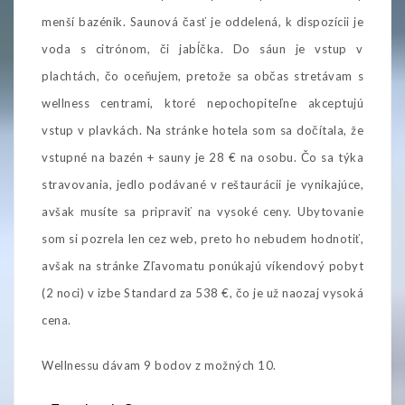
menší bazénik. Saunová časť je oddelená, k dispozícii je
voda s citrónom, či jabĺčka. Do sáun je vstup v
plachtách, čo oceňujem, pretože sa občas stretávam s
wellness centrami, ktoré nepochopiteľne akceptujú
vstup v plavkách. Na stránke hotela som sa dočítala, že
vstupné na bazén + sauny je 28 € na osobu. Čo sa týka
stravovania, jedlo podávané v reštaurácii je vynikajúce,
avšak musíte sa pripraviť na vysoké ceny. Ubytovanie
som si pozrela len cez web, preto ho nebudem hodnotiť,
avšak na stránke Zľavomatu ponúkajú víkendový pobyt
(2 noci) v izbe Standard za 538 €, čo je už naozaj vysoká
cena.
Wellnessu dávam 9 bodov z možných 10.