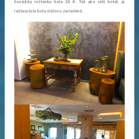
hovädziu roštenku bola 26 €. Tak ako celý hotel, aj
reštaurácia bola štýlovo zariadená.