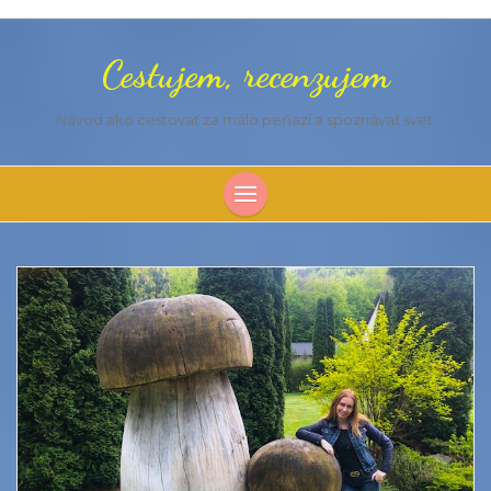
Cestujem, recenzujem
Návod ako cestovať za málo peňazí a spoznávať svet.