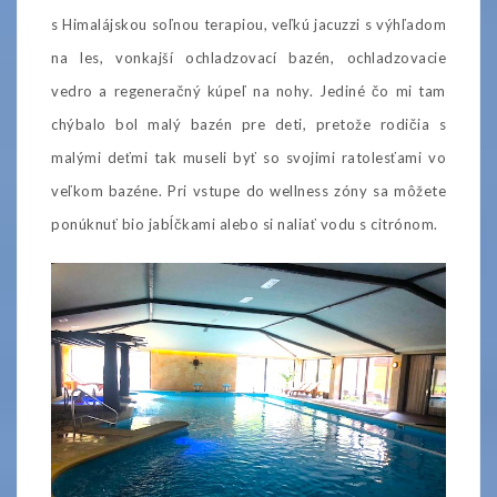
s Himalájskou soľnou terapiou, veľkú jacuzzi s výhľadom
na les, vonkajší ochladzovací bazén, ochladzovacie
vedro a regeneračný kúpeľ na nohy. Jediné čo mi tam
chýbalo bol malý bazén pre deti, pretože rodičia s
malými deťmi tak museli byť so svojimi ratolesťami vo
veľkom bazéne. Pri vstupe do wellness zóny sa môžete
ponúknuť bio jabĺčkami alebo si naliať vodu s citrónom.