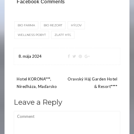
Facebook Comments
BIO FARMA
BIO REZORT
HÝĽOV
WELLNESS POBYT
ZLATÝ HÝĽ
8. mája 2024
Navigácia
Hotel KORONA***,
Oravský Háj Garden Hotel
v
Níreďháza, Maďarsko
& Resort****
článku
Leave a Reply