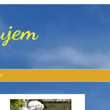
zujem
vet.
NÉ