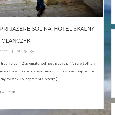
RI JAZERE SOLINA, HOTEL SKALNY
 POLANCZYK
a 2022
stredníctvom Zľavomatu wellness pobyt pri jazere Solina v
o wellnessu. Zarezervovali sme si ho na mesiac september,
átny sviatok 15. septembra. Vtedy […]
EAD MORE