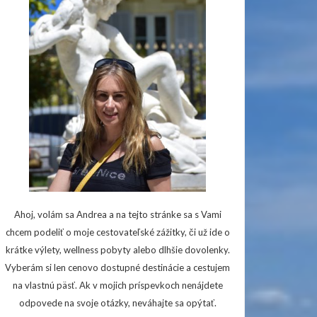
Ahoj, volám sa Andrea a na tejto stránke sa s Vami
chcem podeliť o moje cestovateľské zážitky, či už ide o
krátke výlety, wellness pobyty alebo dlhšie dovolenky.
Vyberám si len cenovo dostupné destinácie a cestujem
na vlastnú päsť. Ak v mojich príspevkoch nenájdete
odpovede na svoje otázky, neváhajte sa opýtať.