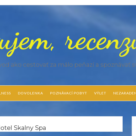
ujem, recen
od ako cestovať za málo peňazí a spoznávať s
LNESS
DOVOLENKA
POZNÁVACÍ POBYT
VÝLET
NEZARADE
otel Skalny Spa