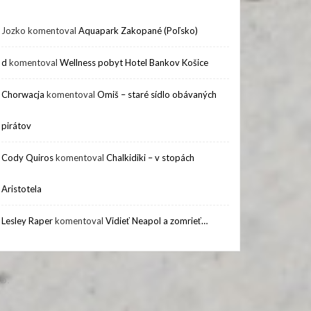
Jozko
komentoval
Aquapark Zakopané (Poľsko)
d
komentoval
Wellness pobyt Hotel Bankov Košice
Chorwacja
komentoval
Omiš – staré sídlo obávaných
pirátov
Cody Quiros
komentoval
Chalkidiki – v stopách
Aristotela
Lesley Raper
komentoval
Vidieť Neapol a zomrieť…
D.