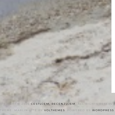
OPYRIGHT © 2026
CESTUJEM, RECENZUJEM
. ALL RIGHTS RESERVE
THEME: MARLIN-LITE BY
VOLTHEMES
. POWERED BY
WORDPRESS
.