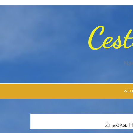
Cest
Náv
WEL
Značka:
H