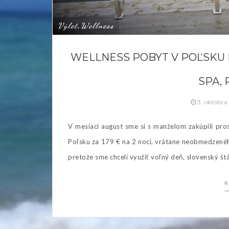
Výlet
Wellness
,
WELLNESS POBYT V POĽSKU P
SPA,
3. októbr
V mesiaci august sme si s manželom zakúpili pro
Poľsku za 179 € na 2 noci, vrátane neobmedzenéh
pretože sme chceli využiť voľný deň, slovenský št
R