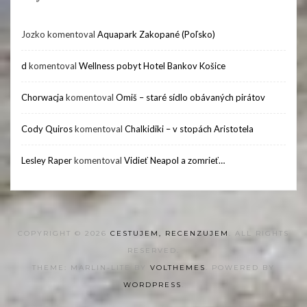
Jozko
komentoval
Aquapark Zakopané (Poľsko)
d
komentoval
Wellness pobyt Hotel Bankov Košice
Chorwacja
komentoval
Omiš – staré sídlo obávaných pirátov
Cody Quiros
komentoval
Chalkidiki – v stopách Aristotela
Lesley Raper
komentoval
Vidieť Neapol a zomrieť…
COPYRIGHT © 2026
CESTUJEM, RECENZUJEM
. ALL RIGHTS
RESERVED.
THEME: MARLIN-LITE BY
VOLTHEMES
. POWERED BY
WORDPRESS
.