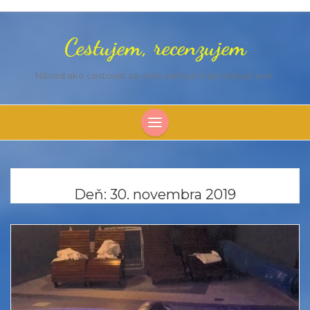
Cestujem, recenzujem
Návod ako cestovať za málo peňazí a spoznávať svet.
Deň:
30. novembra 2019