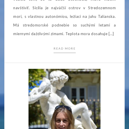
navštíviť. Sicília je najväčší ostrov v Stredozemnom
mori, s vlastnou autonómiou, ležiaci na juhu Talianska.
Má stredomorské podnebie so suchými letami a
miernymi daždivými zimami. Teplota mora dosahuje […]
READ MORE