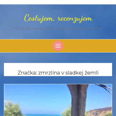
Cestujem, recenzujem
Návod ako cestovať za málo peňazí a spoznávať svet.
Značka:
zmrzlina v sladkej žemli