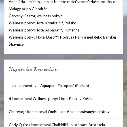
Andalúzia – miesto, kam sa budete chcieť vraciať: Naše potulky od
Malagy až po Gibraltár
Červený Kláštor, wellness pobyt
Wellness pobyt Hotel Krynica****, Poľsko
Wellness pobyt Hotel Alibaba***, Humenné
Wellness pobyt, Hotel Daro***, Hodruša Hámre neďaleko Banskej
Štiavnice
Najnovšie Komentáre
Jozko
komentoval
Aquapark Zakopané (Poľsko)
d
komentoval
Wellness pobyt Hotel Bankov Košice
Chorwacja
komentoval
Omiš – staré sídlo obávaných pirátov
Cody Quiros
komentoval
Chalkidiki – v stopách Aristotela