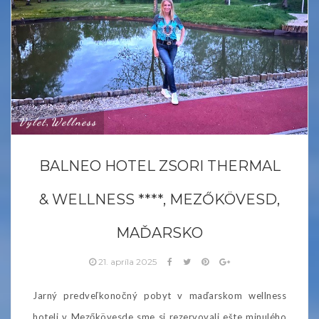
Výlet
Wellness
,
BALNEO HOTEL ZSORI THERMAL
& WELLNESS ****, MEZŐKÖVESD,
MAĎARSKO
21. apríla 2025
Jarný predveľkonočný pobyt v maďarskom wellness
hoteli v Mezőkövesde sme si rezervovali ešte minulého