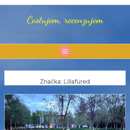
Cestujem, recenzujem
Návod ako cestovať za málo peňazí a spoznávať svet.
Značka:
Lillafüred