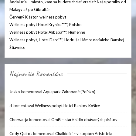
Andalúzia – miesto, kam sa budete chcieť vraciať: Naše potulky od
Malagy až po Gibraltár
Červený Kláštor, wellness pobyt
Wellness pobyt Hotel Krynica****, Poľsko
Wellness pobyt Hotel Alibaba***, Humenné
Wellness pobyt, Hotel Daro***, Hodruša Hámre neďaleko Banskej
Štiavnice
Najnovšie Komentáre
Jozko
komentoval
Aquapark Zakopané (Poľsko)
d
komentoval
Wellness pobyt Hotel Bankov Košice
Chorwacja
komentoval
Omiš – staré sídlo obávaných pirátov
Cody Quiros
komentoval
Chalkidiki – v stopách Aristotela