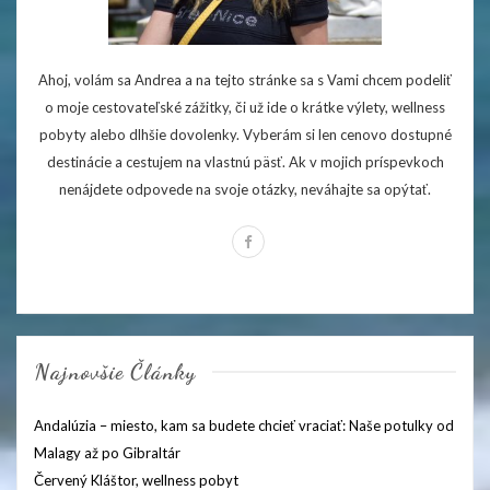
Ahoj, volám sa Andrea a na tejto stránke sa s Vami chcem podeliť
o moje cestovateľské zážitky, či už ide o krátke výlety, wellness
pobyty alebo dlhšie dovolenky. Vyberám si len cenovo dostupné
destinácie a cestujem na vlastnú päsť. Ak v mojich príspevkoch
nenájdete odpovede na svoje otázky, neváhajte sa opýtať.
Najnovšie Články
Andalúzia – miesto, kam sa budete chcieť vraciať: Naše potulky od
Malagy až po Gibraltár
Červený Kláštor, wellness pobyt