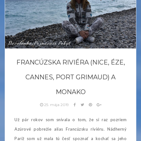
Dovolenka
Poznávací Pobyt
,
FRANCÚZSKA RIVIÉRA (NICE, ÉZE,
CANNES, PORT GRIMAUD) A
MONAKO
25. mája 2019
Už pár rokov som snívala o tom, že si raz pozriem
Azúrové pobrežie alias Francúzsku riviéru. Nádherný
Paríž som už mala tú česť spoznať a kochať sa jeho