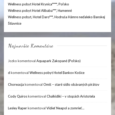
Wellness pobyt Hotel Krynica****, Poľsko
Wellness pobyt Hotel Alibaba***, Humenné
Wellness pobyt, Hotel Daro***, Hodruša Hámre neďaleko Banskej
Štiavnice
Najnovšie Komentáre
Jozko
komentoval
Aquapark Zakopané (Poľsko)
d
komentoval
Wellness pobyt Hotel Bankov Košice
Chorwacja
komentoval
Omiš – staré sídlo obávaných pirátov
Cody Quiros
komentoval
Chalkidiki – v stopách Aristotela
Lesley Raper
komentoval
Vidieť Neapol a zomrieť…