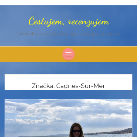
Cestujem, recenzujem
Návod ako cestovať za málo peňazí a spoznávať svet.
Značka:
Cagnes-Sur-Mer