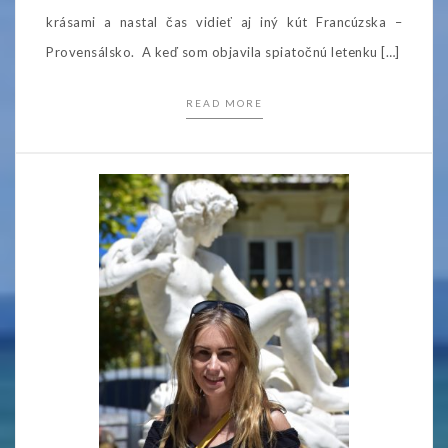
krásami a nastal čas vidieť aj iný kút Francúzska –
Provensálsko. A keď som objavila spiatočnú letenku […]
READ MORE