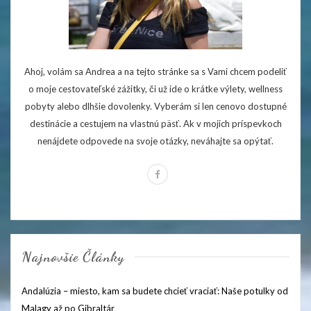
Ahoj, volám sa Andrea a na tejto stránke sa s Vami chcem podeliť
o moje cestovateľské zážitky, či už ide o krátke výlety, wellness
pobyty alebo dlhšie dovolenky. Vyberám si len cenovo dostupné
destinácie a cestujem na vlastnú päsť. Ak v mojich príspevkoch
nenájdete odpovede na svoje otázky, neváhajte sa opýtať.
Najnovšie Články
Andalúzia – miesto, kam sa budete chcieť vraciať: Naše potulky od
Malagy až po Gibraltár