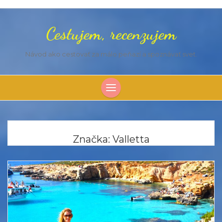
Cestujem, recenzujem
Návod ako cestovať za málo peňazí a spoznávať svet.
Značka:
Valletta