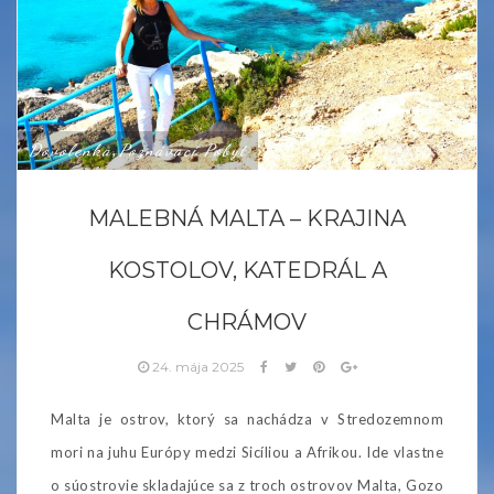
Dovolenka
Poznávací Pobyt
,
MALEBNÁ MALTA – KRAJINA
KOSTOLOV, KATEDRÁL A
CHRÁMOV
24. mája 2025
Malta je ostrov, ktorý sa nachádza v Stredozemnom
mori na juhu Európy medzi Sicíliou a Afrikou. Ide vlastne
o súostrovie skladajúce sa z troch ostrovov Malta, Gozo