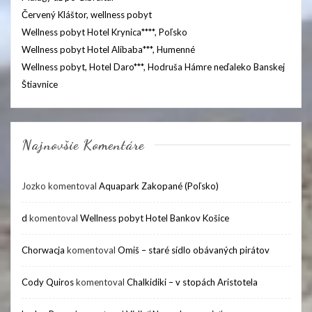
Červený Kláštor, wellness pobyt
Wellness pobyt Hotel Krynica****, Poľsko
Wellness pobyt Hotel Alibaba***, Humenné
Wellness pobyt, Hotel Daro***, Hodruša Hámre neďaleko Banskej
Štiavnice
Najnovšie Komentáre
Jozko
komentoval
Aquapark Zakopané (Poľsko)
d
komentoval
Wellness pobyt Hotel Bankov Košice
Chorwacja
komentoval
Omiš – staré sídlo obávaných pirátov
Cody Quiros
komentoval
Chalkidiki – v stopách Aristotela