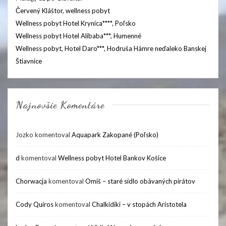
Červený Kláštor, wellness pobyt
Wellness pobyt Hotel Krynica****, Poľsko
Wellness pobyt Hotel Alibaba***, Humenné
Wellness pobyt, Hotel Daro***, Hodruša Hámre neďaleko Banskej
Štiavnice
Najnovšie Komentáre
Jozko
komentoval
Aquapark Zakopané (Poľsko)
d
komentoval
Wellness pobyt Hotel Bankov Košice
Chorwacja
komentoval
Omiš – staré sídlo obávaných pirátov
Cody Quiros
komentoval
Chalkidiki – v stopách Aristotela