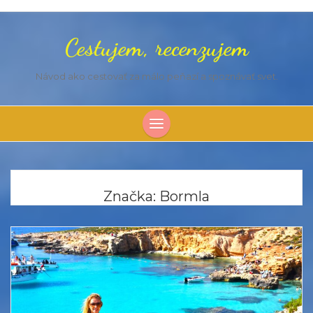
Cestujem, recenzujem
Návod ako cestovať za málo peňazí a spoznávať svet.
Značka:
Bormla