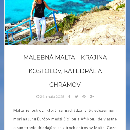
Dovolenka
Poznávací Pobyt
,
MALEBNÁ MALTA – KRAJINA
KOSTOLOV, KATEDRÁL A
CHRÁMOV
24. mája 2025
Malta je ostrov, ktorý sa nachádza v Stredozemnom
mori na juhu Európy medzi Sicíliou a Afrikou. Ide vlastne
o súostrovie skladajúce sa z troch ostrovov Malta, Gozo