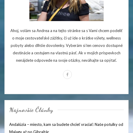
Ahoj, volám sa Andrea a na tejto stránke sa s Vami chcem podeliť
o moje cestovateľské zážitky, či už ide o krátke výlety, wellness
pobyty alebo dlhšie dovolenky. Vyberám si len cenovo dostupné
destinácie a cestujem na vlastnú päsť. Ak v mojich príspevkoch
nenájdete odpovede na svoje otázky, neváhajte sa opýtať.
Najnovšie Články
Andalúzia – miesto, kam sa budete chcieť vraciať: Naše potulky od
Malagy až po Gibraltár