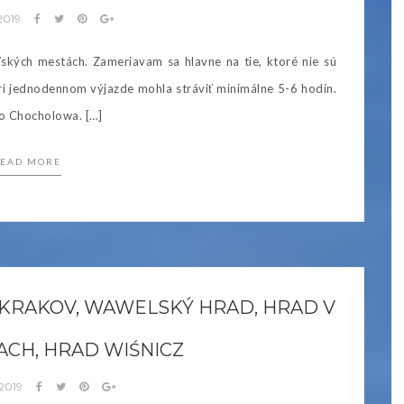
 2019
ľských mestách. Zameriavam sa hlavne na tie, ktoré nie sú
pri jednodennom výjazde mohla stráviť minimálne 5-6 hodín.
o Chocholowa. […]
EAD MORE
 KRAKOV, WAWELSKÝ HRAD, HRAD V
ACH, HRAD WIŚNICZ
 2019