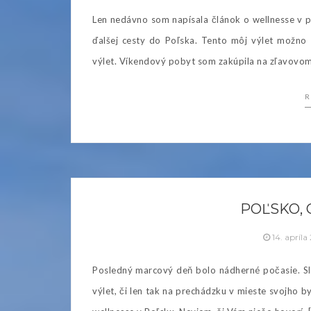
Len nedávno som napísala článok o wellnesse v
ďalšej cesty do Poľska. Tento môj výlet možno 
výlet. Víkendový pobyt som zakúpila na zľavovom
R
POĽSKO,
14. apríla
Posledný marcový deň bolo nádherné počasie. Slnk
výlet, či len tak na prechádzku v mieste svojho 