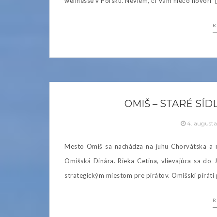
wellnesse v Poľsku. Neviem, či Vám niečo hovorí 
R
OMIŠ – STARÉ SÍ
4. august
Mesto Omiš sa nachádza na juhu Chorvátska a m
Omišská Dinára. Rieka Cetina, vlievajúca sa do
strategickým miestom pre pirátov. Omišskí piráti 
R