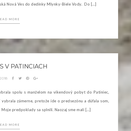
šská Nová Ves do dedinky Mlynky-Biele Vody. Do […]
EAD MORE
 V PATINCIACH
 2018
ybrala spolu s manželom na víkendový pobyt do Patiniec,
 vybrala zámerne, pretože ide o predsezónu a dúfala som,
 Moje predpoklady sa splnili. Naozaj sme mali […]
EAD MORE