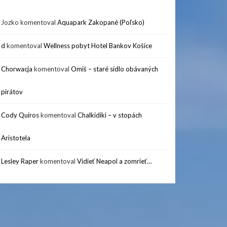
Jozko
komentoval
Aquapark Zakopané (Poľsko)
d
komentoval
Wellness pobyt Hotel Bankov Košice
Chorwacja
komentoval
Omiš – staré sídlo obávaných
pirátov
Cody Quiros
komentoval
Chalkidiki – v stopách
Aristotela
Lesley Raper
komentoval
Vidieť Neapol a zomrieť…