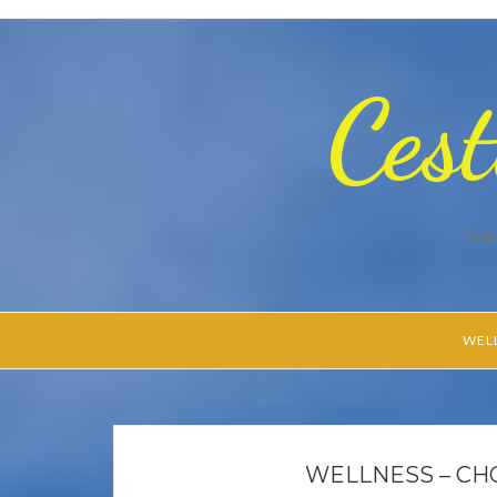
Cest
Náv
WEL
WELLNESS – C