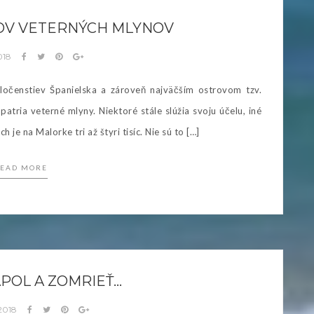
OV VETERNÝCH MLYNOV
2018
očenstiev Španielska a zároveň najväčším ostrovom tzv.
atria veterné mlyny. Niektoré stále slúžia svoju účelu, iné
 je na Malorke tri až štyri tisíc. Nie sú to […]
EAD MORE
APOL A ZOMRIEŤ…
 2018