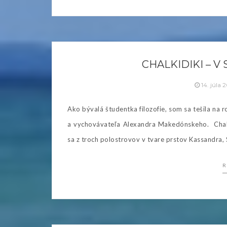
CHALKIDIKI – V
14. júla 
Ako bývalá študentka filozofie, som sa tešila na r
a vychovávateľa Alexandra Makedónskeho. Chalki
sa z troch polostrovov v tvare prstov Kassandra, 
R