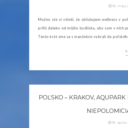
18. mája
Možno ste si všimli, že obľubujem wellness v po
príliš ďaleko od môjho bydliska, aby som v nich 
Tento krát sme sa s manželom vybrali do poľskéh
R
POĽSKO – KRAKOV, AQUPARK
NIEPOLOMICI
18. apríla