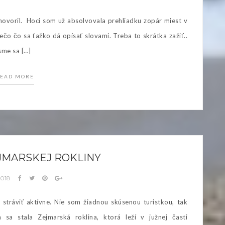
ovoril. Hoci som už absolvovala prehliadku zopár miest v
niečo čo sa ťažko dá opísať slovami. Treba to skrátka zažiť..
sme sa […]
EAD MORE
JMARSKEJ ROKLINY
2018
stráviť aktívne. Nie som žiadnou skúsenou turistkou, tak
sa stala Zejmarská roklina, ktorá leží v južnej časti