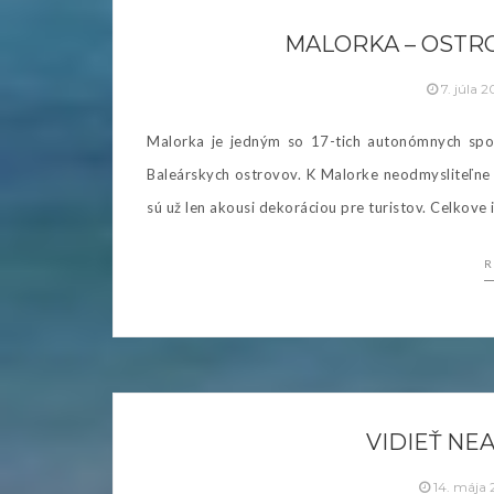
MALORKA – OSTR
7. júla 
Malorka je jedným so 17-tich autonómnych spol
Baleárskych ostrovov. K Malorke neodmysliteľne p
sú už len akousi dekoráciou pre turistov. Celkove ich
R
VIDIEŤ NE
14. mája