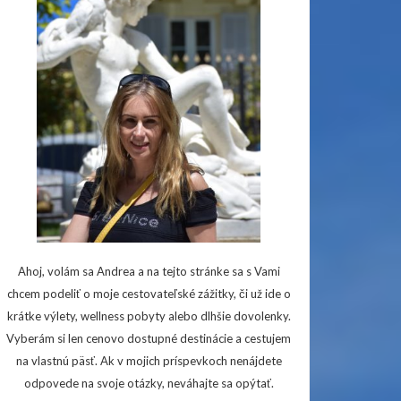
Ahoj, volám sa Andrea a na tejto stránke sa s Vami
chcem podeliť o moje cestovateľské zážitky, či už ide o
krátke výlety, wellness pobyty alebo dlhšie dovolenky.
Vyberám si len cenovo dostupné destinácie a cestujem
na vlastnú päsť. Ak v mojich príspevkoch nenájdete
odpovede na svoje otázky, neváhajte sa opýtať.