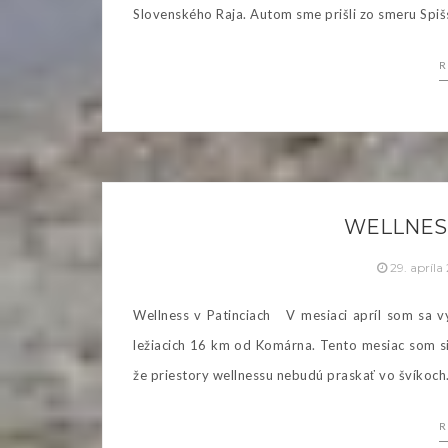
Slovenského Raja. Autom sme prišli zo smeru Spi
R
WELLNESS
29. apríla
Wellness v Patinciach V mesiaci apríl som sa v
ležiacich 16 km od Komárna. Tento mesiac som si
že priestory wellnessu nebudú praskať vo švíkoch.
R