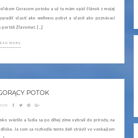
 poľskom Goracom potoku a už tu mám opäť článok z mojej
zaradiť sčasti ako wellness pobyt a sčasti ako poznávací
 portáli Zľavomat. […]
EAD MORE
 GORĄCY POTOK
 2019
o svietilo a ľudia sa po dlhej zime vybrali do prírody, na
bydliska. Ja som sa rozhodla tento deň stráviť vo vonkajšom