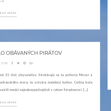
[…]
EAD MORE
DLO OBÁVANÝCH PIRÁTOV
a 2018
á 15 tisíc obyvateľov. Stretávajú sa tu pohoria Mosor a
 Jadranského mora, tu vytvára malebný kaňon. Cetina bola
patrili medzi najnebezpečnejších v celom Stredomorí. […]
EAD MORE