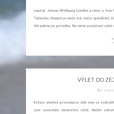
napísal Johann Wolfgang Goethe a viem, o čom h
Taliansku, Neapol je niečo iné, niečo špecifické, 
Ale pekne po poriadku. Na tento poznávací výlet 
R
VÝLET DO ZE
3. mája 
Krásny slnečný prvomájový deň sme sa rozhodli 
som vymyslela nenáročný výlet. Našim cieľom 