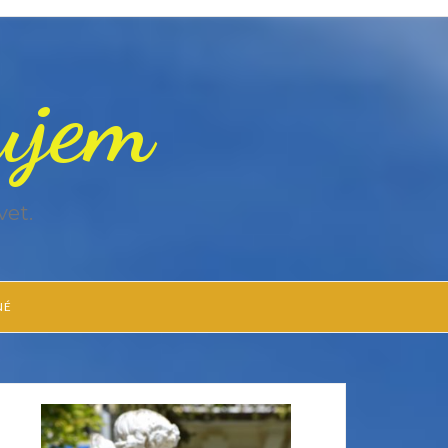
zujem
vet.
NÉ