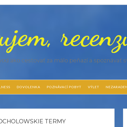
ujem, recen
od ako cestovať za málo peňazí a spoznávať s
LNESS
DOVOLENKA
POZNÁVACÍ POBYT
VÝLET
NEZARADE
HOCHOLOWSKIE TERMY