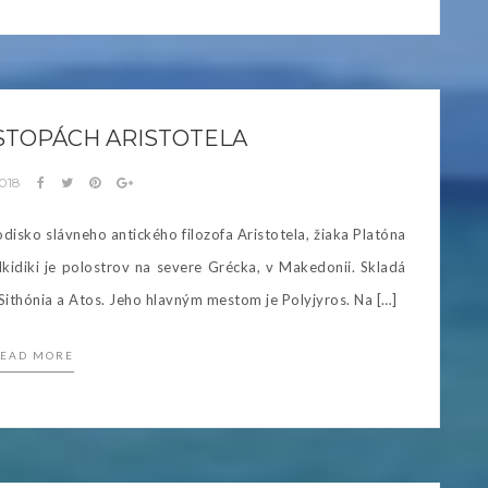
 STOPÁCH ARISTOTELA
2018
odisko slávneho antického filozofa Aristotela, žiaka Platóna
diki je polostrov na severe Grécka, v Makedonii. Skladá
Sithónia a Atos. Jeho hlavným mestom je Polyjyros. Na […]
EAD MORE